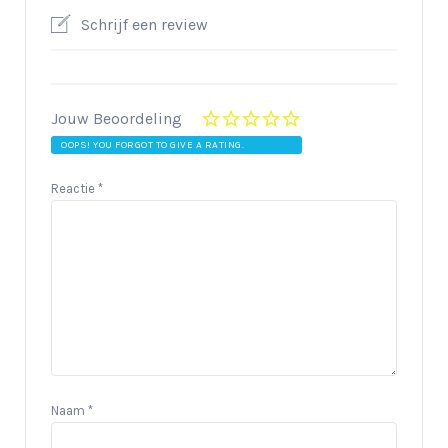
Schrijf een review
Jouw Beoordeling
OOPS! YOU FORGOT TO GIVE A RATING.
Reactie
*
Naam
*