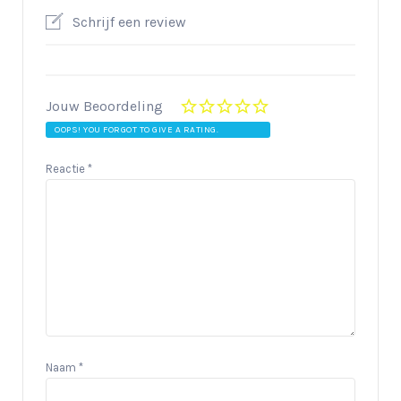
Schrijf een review
Jouw Beoordeling
OOPS! YOU FORGOT TO GIVE A RATING.
Reactie
*
Naam
*