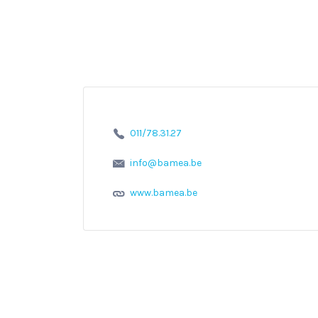
011/78.31.27
info@bamea.be
www.bamea.be