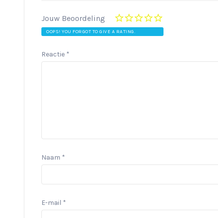
Jouw Beoordeling
OOPS! YOU FORGOT TO GIVE A RATING.
Reactie
*
Naam
*
E-mail
*