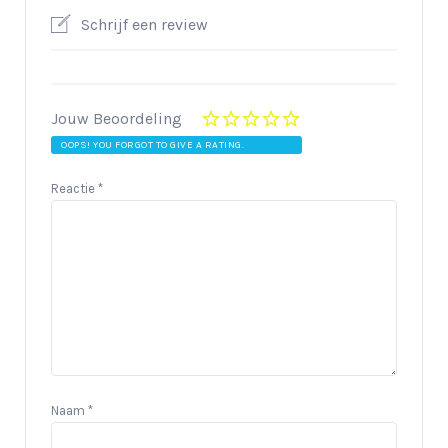
Schrijf een review
Jouw Beoordeling
OOPS! YOU FORGOT TO GIVE A RATING.
Reactie
*
Naam
*