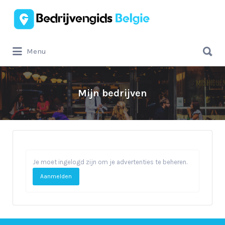
Zoek
naar:
Zoek
Menu
naar:
Mijn bedrijven
Je moet ingelogd zijn om je advertenties te beheren.
Aanmelden